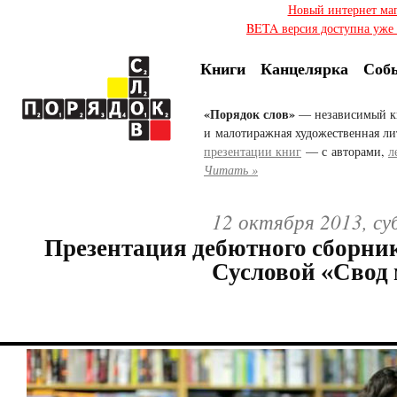
Новый интернет ма
BETA версия доступна уже с
Книги
Канцелярка
Соб
«Порядок слов»
— независимый к
и малотиражная художественная ли
презентации книг
— с авторами,
л
Читать »
12 октября 2013, су
Презентация дебютного сборни
Сусловой «Свод