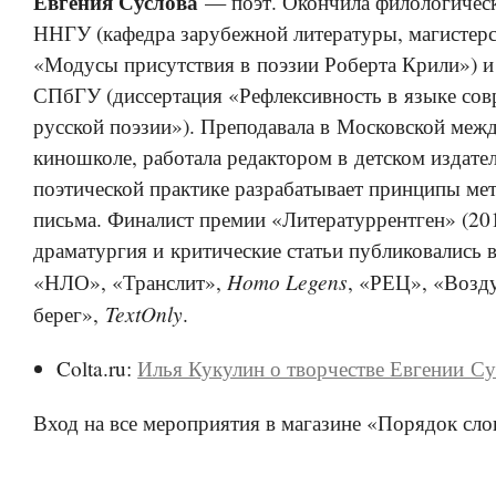
Евгения Суслова
— поэт. Окончила филологическ
ННГУ (кафедра зарубежной литературы, магистерс
«Модусы присутствия в поэзии Роберта Крили») и
СПбГУ (диссертация «Рефлексивность в языке со
русской поэзии»). Преподавала в Московской меж
киношколе, работала редактором в детском издател
поэтической практике разрабатывает принципы ме
письма. Финалист премии «Литературрентген» (201
драматургия и критические статьи публиковались 
Homo Legens
«НЛО», «Транслит»,
, «РЕЦ», «Возд
TextOnly
берег»,
.
Colta.ru:
Илья Кукулин о творчестве Евгении С
Вход на все мероприятия в магазине «Порядок сло