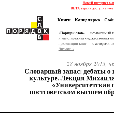
Новый интернет ма
BETA версия доступна уже с
Книги
Канцелярка
Соб
«Порядок слов»
— независимый к
и малотиражная художественная ли
презентации книг
— с авторами,
л
Читать »
28 ноября 2013, ч
Словарный запас: дебаты о 
культуре. Лекция Михаил
«Университетская 
постсоветском высшем об