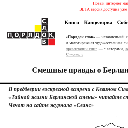
Новый интернет ма
BETA версия доступна уже с
Книги
Канцелярка
Соб
«Порядок слов»
— независимый к
и малотиражная художественная ли
презентации книг
— с авторами,
л
Читать »
Смешные правды о Берлин
В преддверии воскресной встречи с Кевином Си
«Тайной жизни Берлинской стены» читайте с
Чечот на сайте журнала «Сеанс»