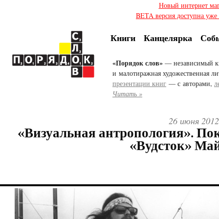
Новый интернет ма
BETA версия доступна уже с
Книги
Канцелярка
Соб
«Порядок слов»
— независимый к
и малотиражная художественная ли
презентации книг
— с авторами,
л
Читать »
26 июня 2012
«Визуальная антропология». По
«Вудсток» Ма