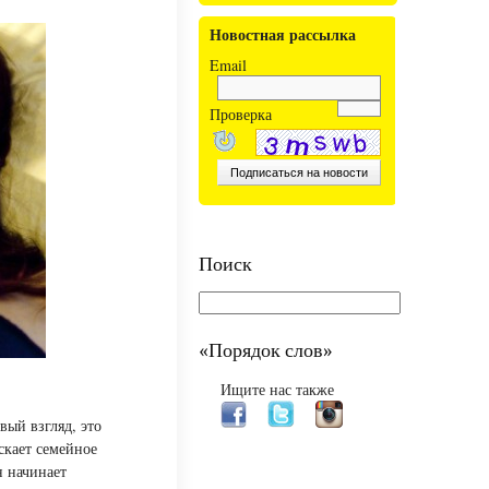
Новостная рассылка
Email
Проверка
Поиск
«Порядок слов»
Ищите нас также
вый взгляд, это
скает семейное
н начинает