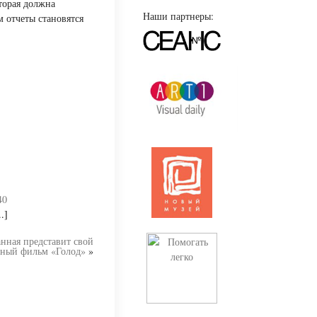
торая должна
Наши партнеры:
м отчеты становятся
40
.]
нная представит свой
ьный фильм «Голод»
»