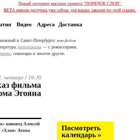
Новый интернет магазин проекта "ПОРЯДОК СЛОВ".
BETA версия доступна уже сейчас для ваших заказов по этой ссылке.
ытия
Видео
Адреса
Доставка
нижный в Санкт-Петербурге:
non-fiction
тература,
кинопоказы
— с режиссерами,
екции
, семинары и многое другое.
2, четверг /
19:30
каз фильма
ома Эгояна
ам» киновед Алексей
Посмотреть
а «Хлоя» Атома
календарь »