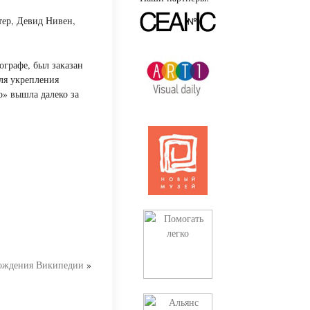
тер, Девид Нивен,
ографе, был заказан
ля укрепления
» вышла далеко за
ождения Википедии
»