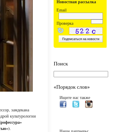
Новостная рассылка
Email
Проверка
Поиск
«Порядок слов»
Ищите нас также
ессор, замдекана
едрой культурологии
Профессура»
тью»)
.
Наши партнеры: