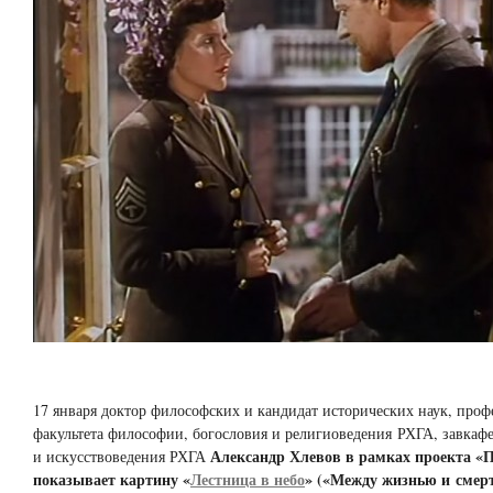
17 января доктор философских и кандидат исторических наук, проф
факультета философии, богословия и религиоведения РХГА, завкаф
Александр Хлевов в рамках проекта «
и искусствоведения РХГА
показывает картину «
Лестница в небо
» («Между жизнью и смер