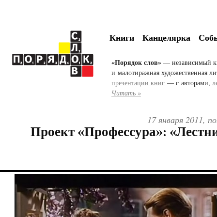
Книги
Канцелярка
Соб
«Порядок слов»
— независимый к
и малотиражная художественная ли
презентации книг
— с авторами,
л
Читать »
17 января 2011, п
Проект «Профессура»: «Лестни