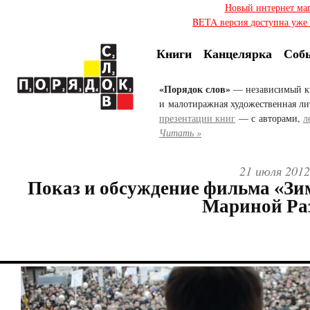
Новый интернет ма
BETA версия доступна уже с
Книги
Канцелярка
Соб
«Порядок слов»
— независимый к
и малотиражная художественная ли
презентации книг
— с авторами,
л
Читать »
21 июля 2012
Показ и обсуждение фильма «Зим
Мариной Ра