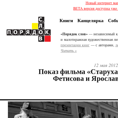
Новый интернет ма
BETA версия доступна уже с
Книги
Канцелярка
Соб
«Порядок слов»
— независимый к
и малотиражная художественная ли
презентации книг
— с авторами,
л
Читать »
12 мая 2012
Показ фильма «Старух
Фетисова и Яросла