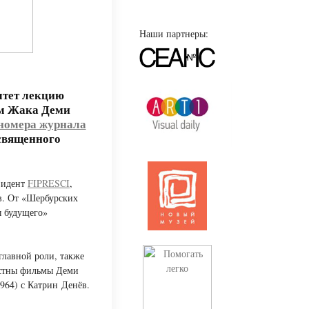
Наши партнеры:
чтет лекцию
ьм Жака Деми
номера журнала
священного
зидент
FIPRESCI
,
в. От «Шербурских
ы будущего»
главной роли, также
естны фильмы Деми
964) с Катрин Денёв.