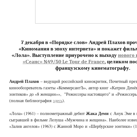
7 декабря в «Порядке слов» Андрей Плахов про
«Киномания в эпоху интернета» и покажет фил
«Лола». Выступление приурочено к выходу
нового 
«Сеанс» N49/50 Le Tour de France
, целиком по
французскому кинематографу.
Андрей Плахов
– ведущий российский кинокритик, Почетный пре
кинообозреватель газеты «КоммерсантЪ», автор книг «Катрин Денё
зонтиков» до «8 женщин»», "Режиссеры настоящего" и «Режиссер
(полная библиография
здесь
).
Жака Деми
«Лола» (1961) – полнометражный дебют
с Анук Эме в 
сыгравшей в фильме Лелуша «Мужчина и жещина». Наиболее изв
«Залив ангелов» (1963) с Жанной Моро и «Шербурские зонтики» (1