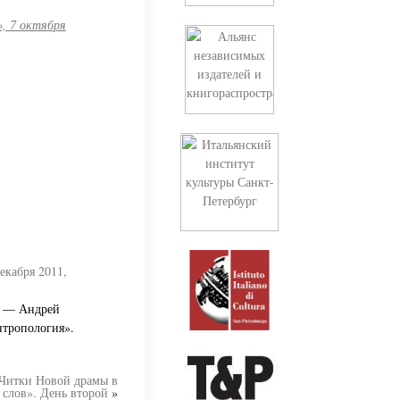
», 7 октября
декабря 2011,
ря — Андрей
нтропология».
итки Новой драмы в
 слов». День второй
»