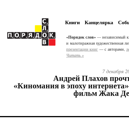
Книги
Канцелярка
Соб
«Порядок слов»
— независимый к
и малотиражная художественная ли
презентации книг
— с авторами,
л
Читать »
7 декабря 2
Андрей Плахов проч
«Киномания в эпоху интернета»
фильм Жака Де