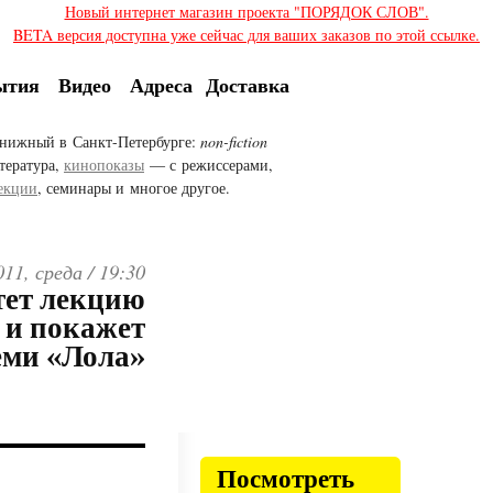
Новый интернет магазин проекта "ПОРЯДОК СЛОВ".
BETA версия доступна уже сейчас для ваших заказов по этой ссылке.
ытия
Видео
Адреса
Доставка
нижный в Санкт-Петербурге:
non-fiction
тература,
кинопоказы
— с режиссерами,
екции
, семинары и многое другое.
011, среда /
19:30
тет лекцию
 и покажет
ми «Лола»
Посмотреть