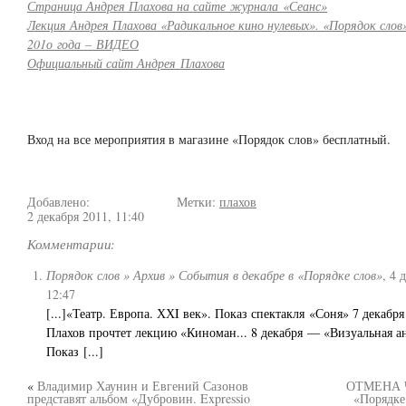
Страница Андрея Плахова на сайте журнала «Сеанс»
Лекция Андрея Плахова «Радикальное кино нулевых». «Порядок слов
201о года – ВИДЕО
Официальный сайт Андрея Плахова
Вход на все мероприятия в магазине «Порядок слов» бесплатный.
Добавлено:
Метки:
плахов
2 декабря 2011, 11:40
Комментарии:
Порядок слов » Архив » События в декабре в «Порядке слов»
,
4 
12:47
[...]«Театр. Европа. ХХI век». Показ спектакля «Соня» 7 декаб
Плахов прочтет лекцию «Киноман... 8 декабря — «Визуальная а
Показ [...]
«
Владимир Хаунин и Евгений Сазонов
ОТМЕНА Ч
представят альбом «Дубровин. Expressio
«Порядке