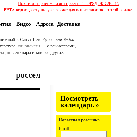
Новый интернет магазин проекта "ПОРЯДОК СЛОВ".
BETA версия доступна уже сейчас для ваших заказов по этой ссылке.
ытия
Видео
Адреса
Доставка
нижный в Санкт-Петербурге:
non-fiction
тература,
кинопоказы
— с режиссерами,
екции
, семинары и многое другое.
россел
Посмотреть
календарь »
Новостная рассылка
Email