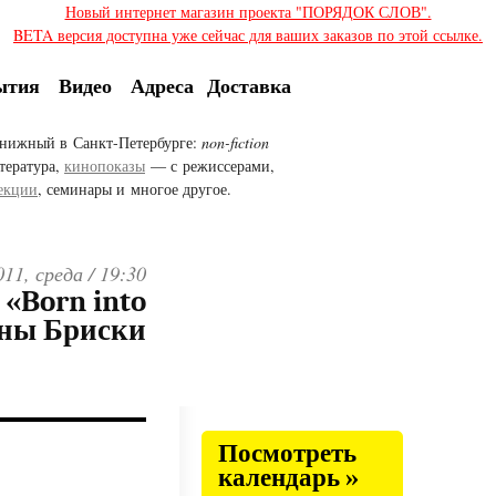
Новый интернет магазин проекта "ПОРЯДОК СЛОВ".
BETA версия доступна уже сейчас для ваших заказов по этой ссылке.
ытия
Видео
Адреса
Доставка
нижный в Санкт-Петербурге:
non-fiction
тература,
кинопоказы
— с режиссерами,
екции
, семинары и многое другое.
011, среда /
19:30
«Born into
аны Бриски
Посмотреть
календарь »