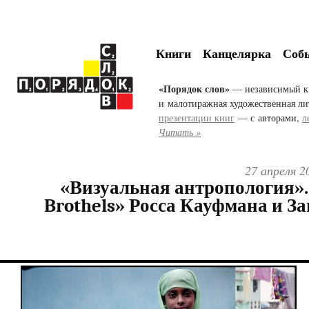
Книги
Канцелярка
Соб
«Порядок слов»
— независимый к
и малотиражная художественная ли
презентации книг
— с авторами,
л
Читать »
27 апреля 2
«Визуальная антропология». 
Brothels» Росса Кауфмана и З