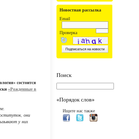
Новостная рассылка
Email
Проверка
Поиск
ология» состоится
иски
«Рожденные в
«Порядок слов»
те.
Ищите нас также
роституток, они
вызывают у них