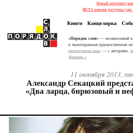
Новый интернет ма
BETA версия доступна уже с
Книги
Канцелярка
Соб
«Порядок слов»
— независимый к
и малотиражная художественная ли
презентации книг
— с авторами,
л
Читать »
11 октября 2013, пя
Александр Секацкий предст
«Два ларца, бирюзовый и н