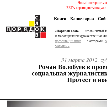
Новый интернет ма
BETA версия доступна уже с
Книги
Канцелярка
Соб
«Порядок слов»
— независимый к
и малотиражная художественная ли
презентации книг
— с авторами,
л
Читать »
31 марта 2012, су
Роман Волобуев в прое
социальная журналистика
Протест и но