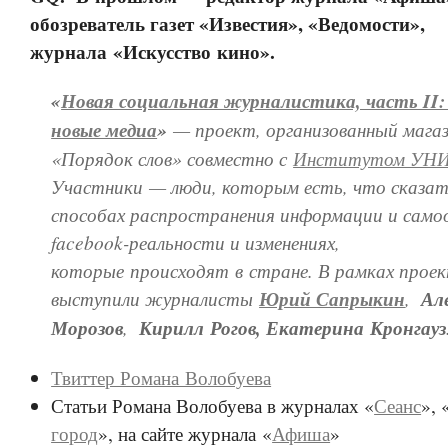
обозреватель газет «Известия», «Ведомости»,
журнала «Искусство кино».
«
Новая социальная журналистика, часть II
новые медиа
»
— проект, организованный мага
«Порядок слов» совместно с
Институтом УН
Участники — люди, которым есть, что сказат
способах распространения информации и само
facebook-реальности и изменениях,
которые происходят в стране. В рамках прое
выступили журналисты
Юрий Сапрыкин
,
Ал
Морозов
,
Кирилл Рогов, Екатерина Кронгауз
Твиттер Романа Волобуева
Статьи Романа Волобуева в журналах «
Сеанс
», 
город
», на сайте журнала «
Афиша
»