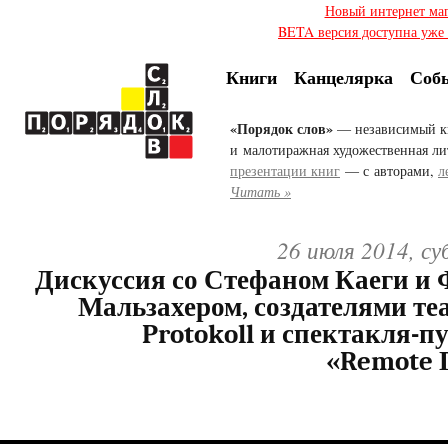
Новый интернет ма
BETA версия доступна уже с
Книги
Канцелярка
Соб
«Порядок слов»
— независимый к
и малотиражная художественная ли
презентации книг
— с авторами,
л
Читать »
26 июля 2014, с
Дискуссия со Стефаном Каеги и
Мальзахером, создателями теа
Protokoll и спектакля-п
«Remote 