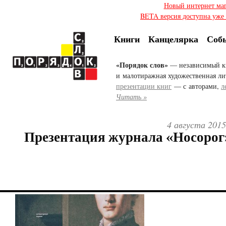
Новый интернет ма
BETA версия доступна уже с
Книги
Канцелярка
Соб
«Порядок слов»
— независимый к
и малотиражная художественная ли
презентации книг
— с авторами,
л
Читать »
4 августа 2015
Презентация журнала «Носорог