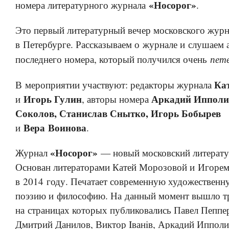
«Носорог»
номера литературного журнала
.
Это первый литературный вечер московского журн
в Петербурге. Рассказываем о журнале и слушаем 
пет
последнего номера, который получился очень
Ка
В мероприятии участвуют: редакторы журнала
Игорь Гулин
Аркадий Ипполи
и
, авторы номера
Соколов, Станислав Снытко, Игорь Бобырев
Вера Воинова
и
.
«Носорог»
Журнал
— новый московский литерату
Основан литераторами Катей Морозовой и Игоре
в 2014 году. Печатает современную художественн
поэзию и философию. На данный момент вышло т
на страницах которых публиковались Павел Пеппе
Дмитрий Данилов, Виктор Iванiв, Аркадий Ипполи