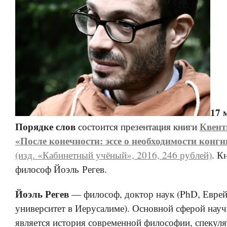
17 
Порядке слов
Квент
состоится презентация книги
«После конечности: эссе о необходимости конг
(изд. «Кабинетный учёный», 2016, 246 рублей)
. К
философ Йоэль Регев.
Йоэль Регев
— философ, доктор наук (PhD, Евре
университет в Иерусалиме). Основной сферой нау
является история современной философии, спекул