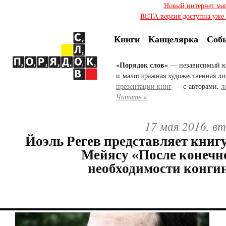
Новый интернет ма
BETA версия доступна уже с
Книги
Канцелярка
Соб
«Порядок слов»
— независимый к
и малотиражная художественная ли
презентации книг
— с авторами,
л
Читать »
17 мая 2016, в
Йоэль Регев представляет книг
Мейясу «После конечно
необходимости конги