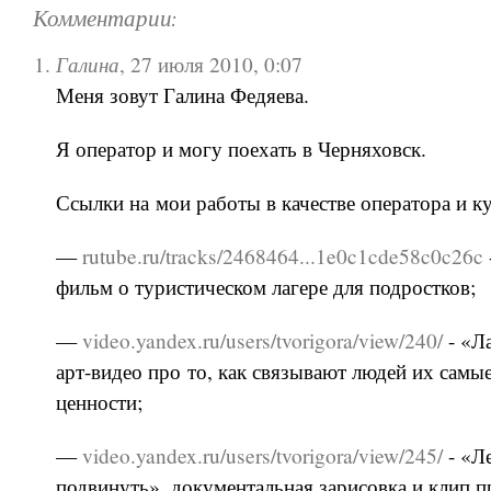
Комментарии:
Галина
,
27 июля 2010, 0:07
Меня зовут Галина Федяева.
Я оператор и могу поехать в Черняховск.
Ссылки на мои работы в качестве оператора и к
—
rutube.ru/tracks/2468464...1e0c1cde58c0c26c
фильм о туристическом лагере для подростков;
—
video.yandex.ru/users/tvorigora/view/240/
- «Л
арт-видео про то, как связывают людей их самы
ценности;
—
video.yandex.ru/users/tvorigora/view/245/
- «Л
подвинуть», документальная зарисовка и клип п