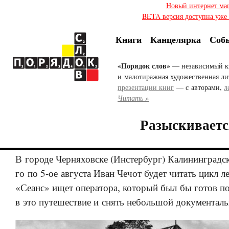
Новый интернет ма
BETA версия доступна уже с
Книги
Канцелярка
Соб
«Порядок слов»
— независимый к
и малотиражная художественная ли
презентации книг
— с авторами,
л
Читать »
Разыскиваетс
В городе Черняховске (Инстербург) Калининградск
го по 5-ое августа Иван Чечот будет читать цикл л
«Сеанс» ищет оператора, который был бы готов по
в это путешествие и снять небольшой документал