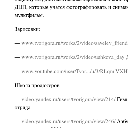
ДЦП, которые учатся фотографировать и снима
мультфильм.
Зарисовки:
—
www.tvorigora.ru/works/2/video/savelev_friend
—
www.tvorigora.ru/works/2/video/ushkova_day
Д
—
www.youtube.com/user/Tvor.../u/3/RLqm-VX
Школа продюсеров
—
video.yandex.ru/users/tvorigora/view/214/
Гимн
отряда
—
video.yandex.ru/users/tvorigora/view/246/
Азбу