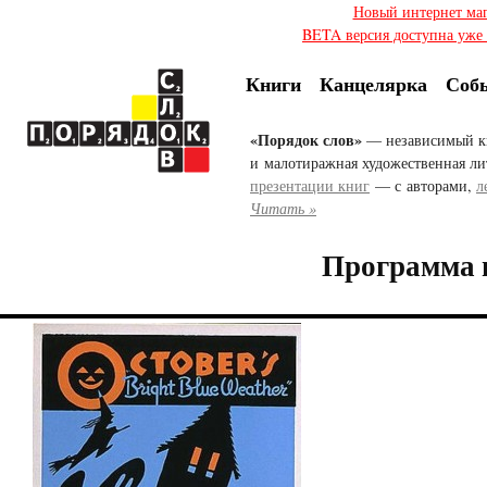
Новый интернет ма
BETA версия доступна уже с
Книги
Канцелярка
Соб
«Порядок слов»
— независимый к
и малотиражная художественная ли
презентации книг
— с авторами,
л
Читать »
Программа 