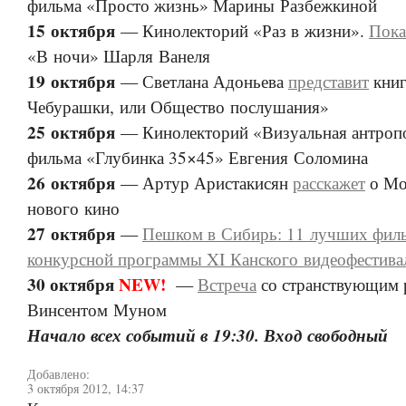
фильма «Просто жизнь» Марины Разбежкиной
15 октября
— Кинолекторий «Раз в жизни».
Пока
«В ночи» Шарля Ванеля
19 октября
— Светлана Адоньева
представит
книг
Чебурашки, или Общество послушания»
25 октября
— Кинолекторий «Визуальная антроп
фильма «Глубинка 35×45» Евгения Соломина
26 октября
— Артур Аристакисян
расскажет
о Мо
нового кино
27 октября
—
Пешком в Сибирь: 11 лучших фил
конкурсной программы XI Канского видеофестива
30 октября
NEW!
—
Встреча
со странствующим 
Винсентом Муном
Начало всех событий в 19:30. Вход свободный
Добавлено:
3 октября 2012, 14:37