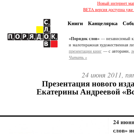
Новый интернет ма
BETA версия доступна уже с
Книги
Канцелярка
Соб
«Порядок слов»
— независимый к
и малотиражная художественная ли
презентации книг
— с авторами,
л
Читать »
24 июня 2011, пя
Презентация нового изд
Екатерины Андреевой «Вс
24 июня
слов» и