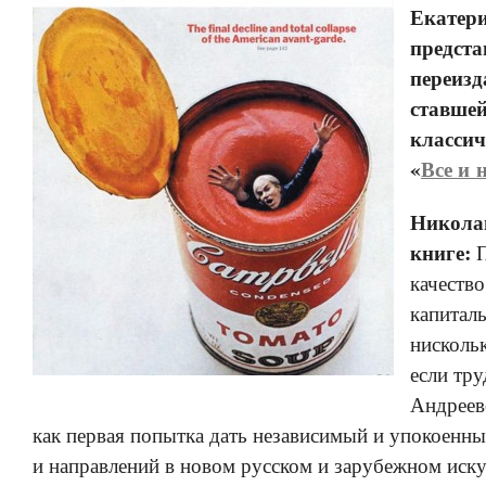
Екатер
предста
переизд
ставшей
классич
«
Все и 
Никола
книге:
П
качество
капитал
нискольк
если тр
Андреев
как первая попытка дать независимый и упокоенны
и направлений в новом русском и зарубежном иску