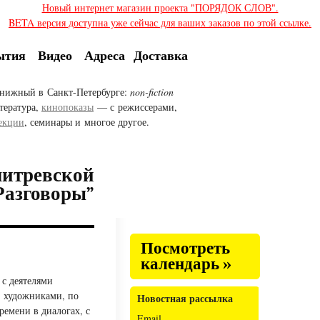
Новый интернет магазин проекта "ПОРЯДОК СЛОВ".
BETA версия доступна уже сейчас для ваших заказов по этой ссылке.
ытия
Видео
Адреса
Доставка
нижный в Санкт-Петербурге:
non-fiction
тература,
кинопоказы
— с режиссерами,
екции
, семинары и многое другое.
итревской
Разговоры”
Посмотреть
календарь »
 с деятелями
, художниками, по
Новостная рассылка
ремени в диалогах, с
Email