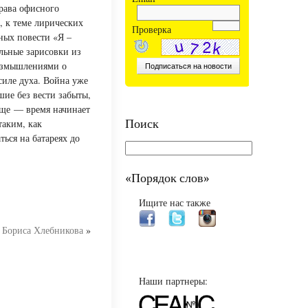
права офисного
, к теме лирических
Проверка
ных повести «Я –
ельные зарисовки из
азмышлениями о
силе духа. Война уже
шие без вести забыты,
еще — время начинает
Поиск
таким, как
ться на батареях до
«Порядок слов»
Ищите нас также
с Бориса Хлебникова
»
Наши партнеры: