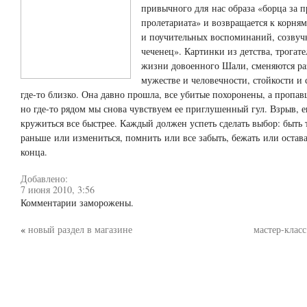
привычного для нас образа «борца за 
пролетариата» и возвращается к корням
и поучительных воспоминаний, созвуч
чеченец». Картинки из детства, трогат
жизни довоенного Шали, сменяются р
мужестве и человечности, стойкости и 
где-то
близко. Она давно прошла, все убитые похоронены, а пропав
но
где-то
рядом мы снова чувствуем ее приглушенный гул. Взрыв, 
кружиться все быстрее. Каждый должен успеть сделать выбор: быть 
раньше или измениться, помнить или все забыть, бежать или остава
конца.
Добавлено:
7 июня 2010, 3:56
Комментарии заморожены.
«
новый раздел в магазине
мастер-клас