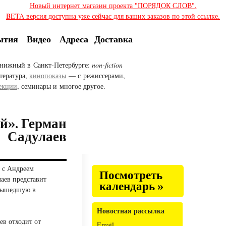
Новый интернет магазин проекта "ПОРЯДОК СЛОВ".
BETA версия доступна уже сейчас для ваших заказов по этой ссылке.
ытия
Видео
Адреса
Доставка
нижный в Санкт-Петербурге:
non-fiction
тература,
кинопоказы
— с режиссерами,
екции
, семинары и многое другое.
й». Герман
Садулаев
е с Андреем
Посмотреть
аев представит
календарь »
вышедшую в
Новостная рассылка
ев отходит от
Email