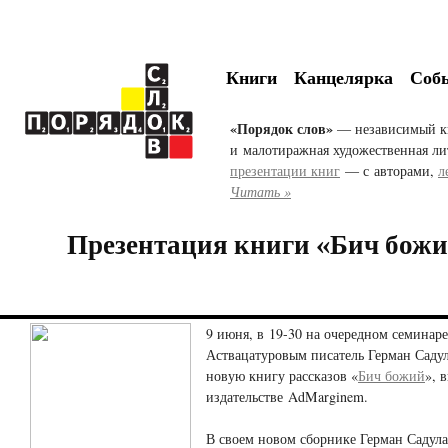
Книги
Канцелярка
Соб
«Порядок слов»
— независимый к
и малотиражная художественная ли
презентации книг
— с авторами,
л
Читать »
Презентация книги «Бич божи
9 июня, в 19-30 на очередном семинар
Аствацатуровым писатель Герман Садул
новую книгу рассказов «
Бич божий
», 
издательстве AdMarginem.
В своем новом сборнике Герман Садула