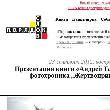
Новый интернет ма
BETA версия доступна уже с
Книги
Канцелярка
Соб
«Порядок слов»
— независимый к
и малотиражная художественная ли
презентации книг
— с авторами,
л
Читать »
23 сентября 2012, воскр
Презентация книги «Андрей Т
фотохроника „Жертвопри