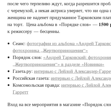
после чего терпеливо ждут, когда разрешится про
с черемухой, а некая актриса уверяет, что ни одна
женщина не наденет придуманное Тарковским пла
1500 
на торт. Цена альбома в «Порядке слов» —
к режиссеру — бесценны.
Сеанс:
фотографии из альбома «Андрей Тарковс
фотохроника „Жертвоприношения“»
Порядок слов:
«Андрей Тарковский: фотохрони
„Жертвоприношения“» в разделе «Новинки»
Газета.ру:
интервью с Лейлой Александер-Гарре
Российская газета:
интервью с Лейлой Александ
Комсомольская правда:
интервью с Лейлой Алек
Гарретт
Вход на все мероприятия в магазине «Порядок сло