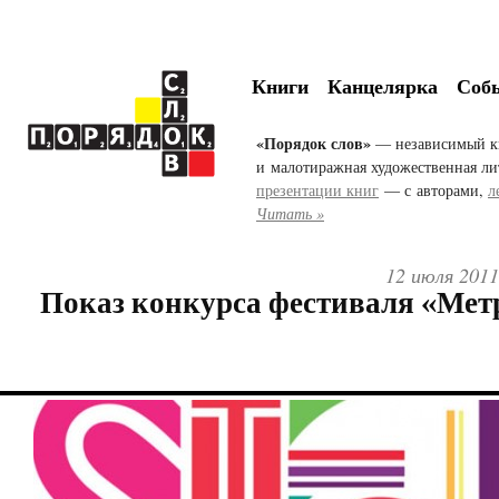
Книги
Канцелярка
Соб
«Порядок слов»
— независимый к
и малотиражная художественная ли
презентации книг
— с авторами,
л
Читать »
12 июля 2011
Показ конкурса фестиваля «Мет