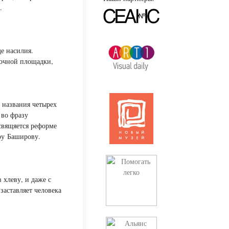
.
де насилия.
мочной площадки,
 названия четырех
 во фразу
свящяется реформе
ру Баширову.
 хлеву, и даже с
 заставляет человека