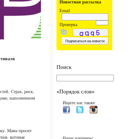
Новостная рассылка
Email
Проверка
стиваля
Поиск
тей. Страх, риск,
«Порядок слов»
 доме, наполненном
Ищите нас также
бку. Мама просит
тров, которые
Наши партнеры: