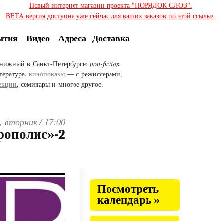
Новый интернет магазин проекта "ПОРЯДОК СЛОВ".
BETA версия доступна уже сейчас для ваших заказов по этой ссылке.
ытия
Видео
Адреса
Доставка
нижный в Санкт-Петербурге:
non-fiction
тература,
кинопоказы
— с режиссерами,
екции
, семинары и многое другое.
, вторник /
17:00
рополис»-2
Посмотреть
календарь »