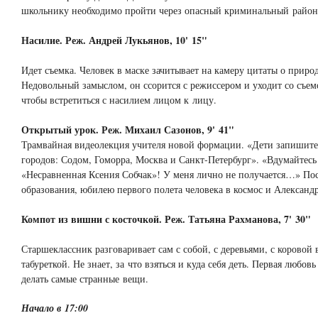
школьнику необходимо пройти через опасный криминальный район
Насилие. Реж. Андрей Лукьянов, 10' 15"
Идет съемка. Человек в маске зачитывает на камеру цитаты о приро
Недовольный замыслом, он ссорится с режиссером и уходит со съе
чтобы встретиться с насилием лицом к лицу.
Открытый урок. Реж. Михаил Сазонов, 9' 41"
Трамвайная видеолекция учителя новой формации. «Дети запишите
городов: Содом, Гоморра, Москва и Санкт-Петербург». «Вдумайтесь
«Несравненная Ксения Собчак»! У меня лично не получается…» По
образования, юбилею первого полета человека в космос и Александ
Компот из вишни с косточкой. Реж. Татьяна Рахманова, 7' 30"
Старшеклассник разговаривает сам с собой, с деревьями, с коровой в
табуреткой. Не знает, за что взяться и куда себя деть. Первая любовь
делать самые странные вещи.
Начало в 17:00