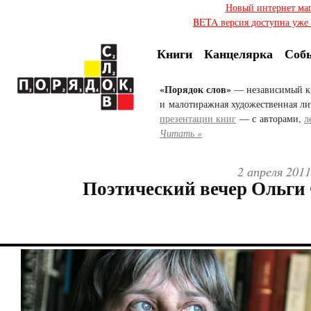
Новый интернет ма
BETA версия доступна уже с
Книги
Канцелярка
Соб
«Порядок слов»
— независимый к
и малотиражная художественная ли
презентации книг
— с авторами,
л
Читать »
2 апреля 201
Поэтический вечер Ольги