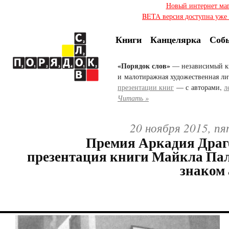
Новый интернет ма
BETA версия доступна уже с
Книги
Канцелярка
Соб
«Порядок слов»
— независимый к
и малотиражная художественная ли
презентации книг
— с авторами,
л
Читать »
20 ноября 2015, п
Премия Аркадия Драг
презентация книги Майкла Па
знаком