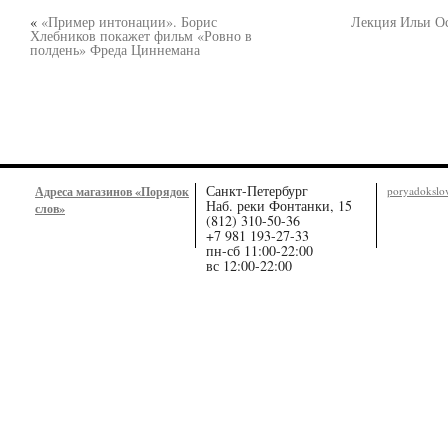
«
«Пример интонации». Борис
Лекция Ильи О
Хлебников покажет фильм «Ровно в
полдень» Фреда Циннемана
Санкт-Петербург
Адреса магазинов «Порядок
poryadoksl
Наб. реки Фонтанки, 15
слов»
(812) 310-50-36
+7 981 193-27-33
пн-сб 11:00-22:00
вс 12:00-22:00