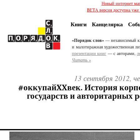
Новый интернет ма
BETA версия доступна уже с
Книги
Канцелярка
Соб
«Порядок слов»
— независимый к
и малотиражная художественная ли
презентации книг
— с авторами,
л
Читать »
13 сентября 2012, ч
#оккупайXXвек. История кор
государств и авторитарных 