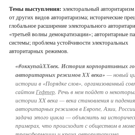
Темы выступления:
электоральный авторитаризм 
от других видов авторитаризма; исторические пре
глобальное расширение электорального авторитари
«третьей волны демократизации»; авторитарные п
системы; проблема устойчивости электоральных
авторитарных режимов.
«#оккупайXXвек. История корпоративных го
авторитарных режимов XX века»
— новый ци
истории в «Порядке слов», организованный сов
сайтом
Гефтер
. Речь в нем пойдет о некотор
истории XX века — века становления и падени
авторитарных режимов в Европе, Азии, России
задача этого цикла — объяснить на историчес
примерах, что происходит с обществом в мом
трансформации и краха авторитаризма.