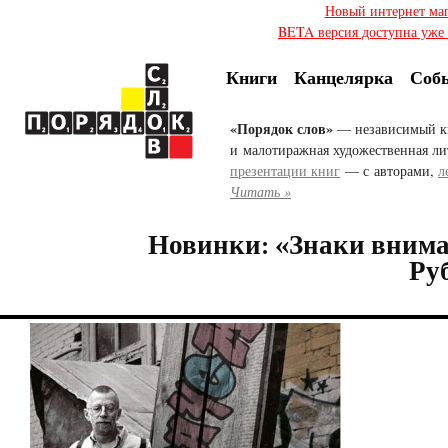
Новый интернет ма
BETA версия доступна уже с
Книги
Канцелярка
Соб
«Порядок слов»
— независимый к
и малотиражная художественная ли
презентации книг
— с авторами,
л
Читать »
Новинки: «Знаки вним
Ру