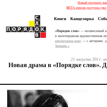
Новый интернет ма
BETA версия доступна уже с
Книги
Канцелярка
Соб
«Порядок слов»
— независимый к
и малотиражная художественная ли
презентации книг
— с авторами,
л
Читать »
21 августа 2011, в
Новая драма в «Порядке слов». Д