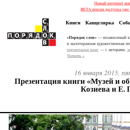
Новый интернет ма
BETA версия доступна уже с
Книги
Канцелярка
Соб
«Порядок слов»
— независимый к
и малотиражная художественная ли
презентации книг
— с авторами,
л
Читать »
16 января 2015, п
Презентация книги «Музей и об
Козиева и Е.