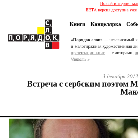
Новый интернет ма
BETA версия доступна уже с
Книги
Канцелярка
Соб
«Порядок слов»
— независимый к
и малотиражная художественная ли
презентации книг
— с авторами,
л
Читать »
3 декабря 2013
Встреча с сербским поэтом 
Мак