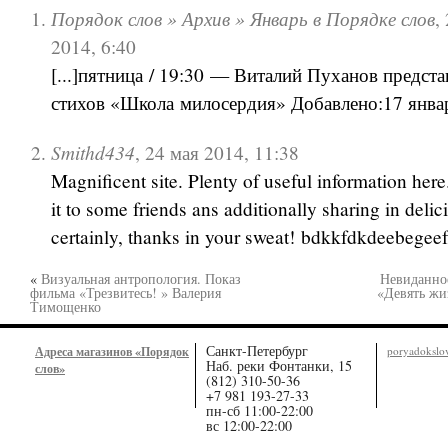
Порядок слов » Архив » Январь в Порядке слов
,
2014, 6:40
[...]пятница / 19:30 — Виталий Пуханов предста
стихов «Школа милосердия» Добавлено:17 января
Smithd434
,
24 мая 2014, 11:38
Magnificent site. Plenty of useful information here
it to some friends ans additionally sharing in deli
certainly, thanks in your sweat! bdkkfdkdeebegee
«
Визуальная антропология. Показ
Невиданно
фильма «Трезвитесь! » Валерия
«Девять жи
Тимощенко
Санкт-Петербург
Адреса магазинов «Порядок
poryadoksl
Наб. реки Фонтанки, 15
слов»
(812) 310-50-36
+7 981 193-27-33
пн-сб 11:00-22:00
вс 12:00-22:00