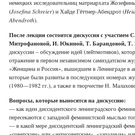
немецких исследовательниц матриархата Жозефи
Josefina Schreier
Heid
(
) и Хайде Гёттнер-Абендрот (
Abendroth
).
После лекции состоится дискуссия с участием С
Митрофановой, И. Юкиной, Т. Барандовой, Т. 
дискуссии – обсуждение идей (лейтмотивов), кото
отражение в первом независимом самиздатском жу
«Женщина и Россия», вышедшем в Ленинграде в авг
которые были развиты в последующих номерах ж
(1980—1982 гг.), а также в творчестве Н. Малахов
Вопросы, которые выносятся на дискуссию:
— как идеи диссидентского ленинградского фемин
пересекаются с западной феминистской мыслью тог
— в какой мере диссидентский ленинградский фем
«советским» или «антисоветским», «западным» ил