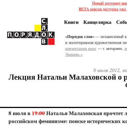
Новый интернет ма
BETA версия доступна уже с
Книги
Канцелярка
Соб
«Порядок слов»
— независимый к
и малотиражная художественная ли
презентации книг
— с авторами,
л
Читать »
8 июля 2012, в
Лекция Натальи Малаховской о 
8 июля в
19:00
Наталья Малаховская прочтет 
российском феминизме: поиске исторических к