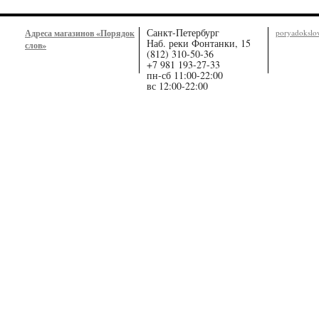
Санкт-Петербург
Адреса магазинов «Порядок
poryadoksl
Наб. реки Фонтанки, 15
слов»
(812) 310-50-36
+7 981 193-27-33
пн-сб 11:00-22:00
вс 12:00-22:00