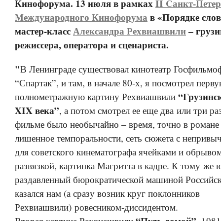
Кинофорума.
13 июля в рамках
II Cанкт-Пете
Международного Кинофорума
в «Порядке слов
мастер-класс
Александра Рехвиашвили
–
грузи
режиссера, оператора и сценариста.
"
В Ленинграде существовал кинотеатр Госфильмо
“Спартак”, и там, в начале 80-х, я посмотрел перв
“Грузинс
полнометражную картину Рехвиашвили
XIX века”
, а потом смотрел ее еще два или три ра
фильме было необычайно – время, точно в романе
лишенное темпоральности, сеть сюжета с неприв
для советского кинематографа ячейками и обрыво
развязкой, картинка Магритта в кадре. К тому же 
раздавленный бюрократической машиной Российск
казался нам (а сразу возник круг поклонников
Рехвиашвили) ровесником-диссидентом.
“Путь домой”
Вторая картина Рехвиашвили
, 1981