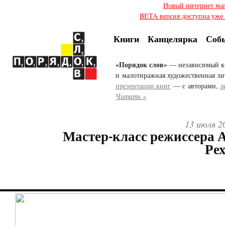
Новый интернет ма
BETA версия доступна уже с
Книги
Канцелярка
Соб
«Порядок слов»
— независимый к
и малотиражная художественная ли
презентации книг
— с авторами,
л
Читать »
13 июля 2
Мастер-класс режиссера 
Ре