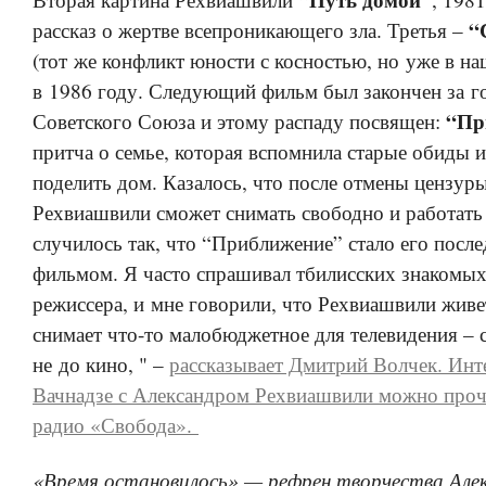
“
рассказ о жертве всепроникающего зла. Третья –
(тот же конфликт юности с косностью, но уже в н
в 1986 году. Следующий фильм был закончен за го
“Пр
Советского Союза и этому распаду посвящен:
притча о семье, которая вспомнила старые обиды 
поделить дом. Казалось, что после отмены цензур
Рехвиашвили сможет снимать свободно и работать
случилось так, что “Приближение” стало его пос
фильмом. Я часто спрашивал тбилисских знакомых
режиссера, и мне говорили, что Рехвиашвили живе
снимает
что-то
малобюджетное для телевидения – с
не до кино, " –
рассказывает Дмитрий Волчек. Ин
Вачнадзе с Александром Рехвиашвили можно проче
радио «Свобода».
«Время остановилось» — рефрен творчества Але