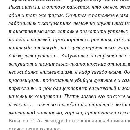
Рехвиашвили, и оттого кажется, что он всю жи
один и тот же фильм. Сочится с потолков влага
заброшенных канцеляриях, немолчно шумят листв
таинственные леса, готовые поглотить упрямых
правдоискателей, простираются равнины, по ко
ниоткуда и в никуда, но с целеустремленным упо
движутся путники... Задумчивые и непреклонные
вступают в томительно-платонические отношени
неожиданно вплывающими в кадр загадочными б
красавицами, подосланные убийцы суетливы и са
перепуганы, а рок олицетворяет вальяжный и мо
начальник канцелярии. Пусть логово его похоже н
клетушку — именно отсюда простирается некая 
власть над равнинами, горами, притихшими селени
Ковалов об Александре Рехвиашвили в «Энциклоп
отечественного кино»