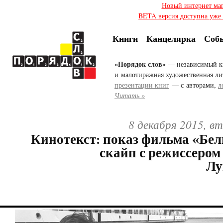
Новый интернет ма
BETA версия доступна уже с
Книги
Канцелярка
Соб
«Порядок слов»
— независимый к
и малотиражная художественная ли
презентации книг
— с авторами,
л
Читать »
8 декабря 2015, в
Кинотекст: показ фильма «Бел
скайп с режиссеро
Лу