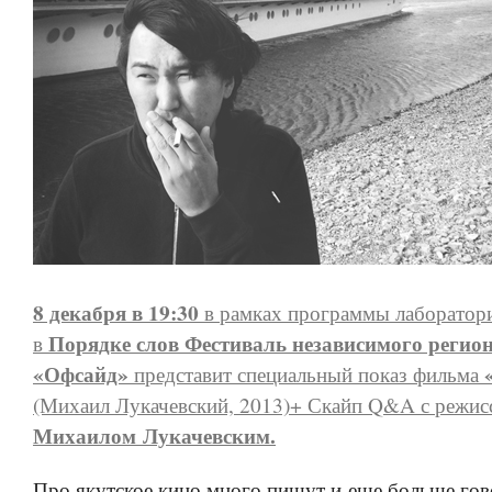
8 декабря в 19:30
в рамках программы лаборатор
Порядке слов Фестиваль независимого регио
в
«Офсайд»
представит специальный показ фильма
(Михаил Лукачевский, 2013)+ Скайп Q&A с режис
Михаилом Лукачевским.
Про якутское кино много пишут и еще больше гов