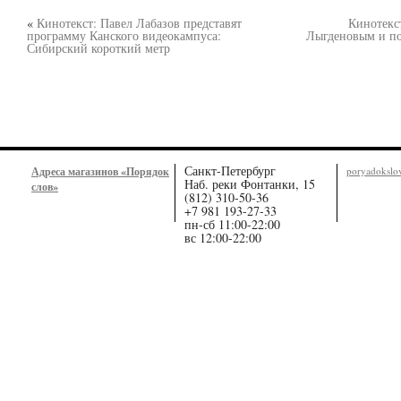
«
Кинотекст: Павел Лабазов представят
Кинотекс
программу Канского видеокампуса:
Лыгденовым и по
Сибирский короткий метр
Санкт-Петербург
Адреса магазинов «Порядок
poryadoksl
Наб. реки Фонтанки, 15
слов»
(812) 310-50-36
+7 981 193-27-33
пн-сб 11:00-22:00
вс 12:00-22:00