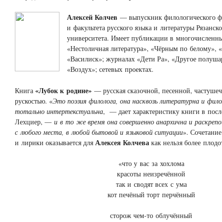
Алексей Колчев
— выпускник филологического ф
и факультета русского языка и литературы Рязанск
университета. Имеет публикации в многочисленн
«Нестоличная литература», «Чёрным по белому», «
«Василиск»; журналах «Дети Ра», «Другое полуша
«Воздух»; сетевых проектах.
«Лубок к родине»
Книга
— русская сказочной, песенной, частушеч
рускостью. «
Это поэзия филолога, она насквозь литературна и фил
тотально интертекстуальна
, — дает характеристику книги в пос
Лехциер, —
и в то же время она совершенно анархична и раскреп
с любого места, в любой бытовой и языковой ситуации
». Сочетание
Алексея Колчева
и лирики оказывается для
как нельзя более плод
«что у вас за хохлома
красоты неизречённой
так и сводят всех с ума
кот печёный торт перчённый
сторож
чем-то
облучённый