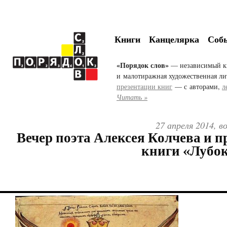
Книги
Канцелярка
Соб
«Порядок слов»
— независимый к
и малотиражная художественная ли
презентации книг
— с авторами,
л
Читать »
27 апреля 2014, в
Вечер поэта Алексея Колчева и п
книги «Лубок