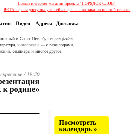
Новый интернет магазин проекта "ПОРЯДОК СЛОВ".
BETA версия доступна уже сейчас для ваших заказов по этой ссылке.
ытия
Видео
Адреса
Доставка
нижный в Санкт-Петербурге:
non-fiction
тература,
кинопоказы
— с режиссерами,
екции
, семинары и многое другое.
оскресенье /
19:30
резентация
 к родине»
Посмотреть
календарь »