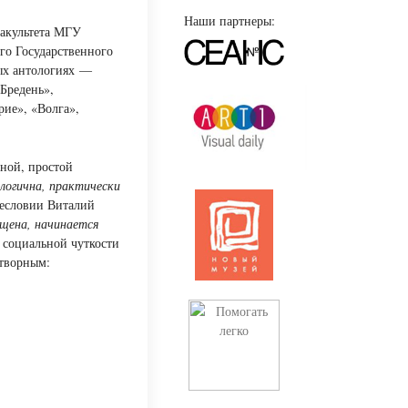
Наши партнеры:
акультета МГУ
ого Государственного
ых антологиях —
Бредень»,
рие», «Волга»,
ной, простой
ологична, практически
лесловии Виталий
ощена, начинается
 социальной чуткости
отворным: