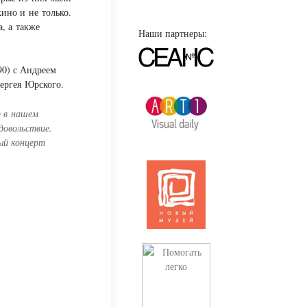
ино и не только.
, а также
Наши партнеры:
90) с Андреем
ергея Юрского.
р в нашем
довольствие.
ый концерт