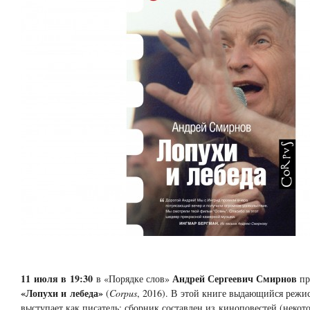
11 июля в 19:30
Андрей Сергеевич Смирнов
в «Порядке слов»
пр
«Лопухи и лебеда»
(
Corpus
, 2016). В этой книге выдающийся режис
выступает как писатель: сборник составлен из киноповестей (некот