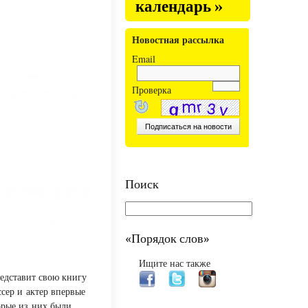
календарь »
Новостная рассылка
Email
Проверка
Поиск
«Порядок слов»
Ищите нас также
едставит свою книгу
сер и актер впервые
орые из них были