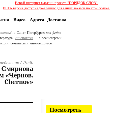
Новый интернет магазин проекта "ПОРЯДОК СЛОВ".
BETA версия доступна уже сейчас для ваших заказов по этой ссылке.
ытия
Видео
Адреса
Доставка
нижный в Санкт-Петербурге:
non-fiction
тература,
кинопоказы
— с режиссерами,
екции
, семинары и многое другое.
недельник /
19:30
я Смирнова
м «Чернов.
Chernov»
Посмотреть