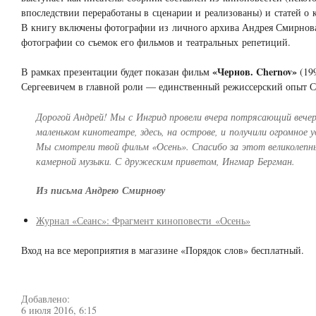
впоследствии переработаны в сценарии и реализованы) и статей о к
В книгу включены фотографии из личного архива Андрея Смирнова
фотографии со съемок его фильмов и театральных репетиций.
«Чернов. Chernov»
В рамках презентации будет показан фильм
(19
Сергеевичем в главной роли — единственный режиссерский опыт С
Дорогой Андрей! Мы с Ингрид провели вчера потрясающий вече
маленьком кинотеатре, здесь, на острове, и получили огромное у
Мы смотрели твой фильм «Осень». Спасибо за этот великолепн
камерной музыки. С дружеским приветом, Ингмар Бергман.
Из письма Андрею Смирнову
Журнал «Сеанс»: Фрагмент киноповести «Осень»
Вход на все мероприятия в магазине «Порядок слов» бесплатный.
Добавлено:
6 июля 2016, 6:15