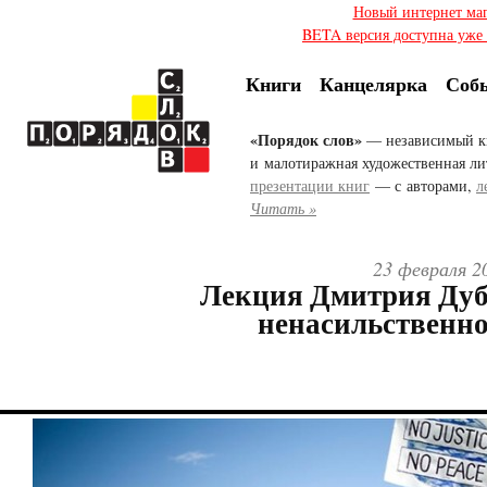
Новый интернет ма
BETA версия доступна уже с
Книги
Канцелярка
Соб
«Порядок слов»
— независимый к
и малотиражная художественная ли
презентации книг
— с авторами,
л
Читать »
23 февраля 2
Лекция Дмитрия Дуб
ненасильственно