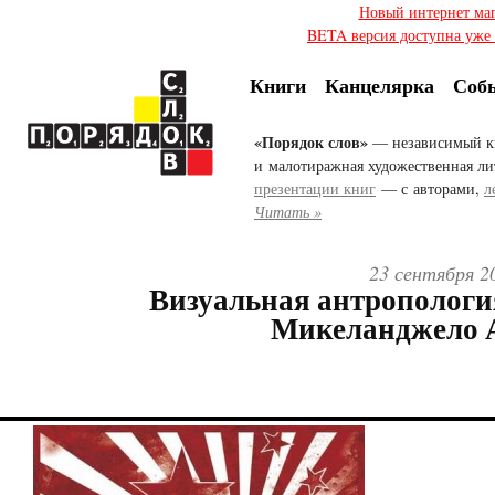
Новый интернет ма
BETA версия доступна уже с
Книги
Канцелярка
Соб
«Порядок слов»
— независимый к
и малотиражная художественная ли
презентации книг
— с авторами,
л
Читать »
23 сентября 2
Визуальная антропологи
Микеланджело 