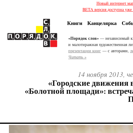
Новый интернет ма
BETA версия доступна уже с
Книги
Канцелярка
Соб
«Порядок слов»
— независимый к
и малотиражная художественная ли
презентации книг
— с авторами,
л
Читать »
14 ноября 2013, ч
«Городские движения в
«Болотной площади»: встреч
П