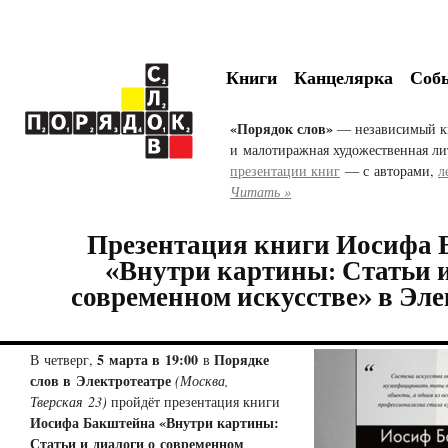
Книги
Канцелярка
Соб
«Порядок слов»
— независимый к
и малотиражная художественная ли
презентации книг
— с авторами,
л
Читать »
Презентация книги Иосифа
«Внутри картины: Статьи и
современном искусстве» в Эле
5 марта в 19:00
Порядке
В четверг,
в
слов в Электротеатре
(Москва,
Тверская 23)
пройдёт презентация книги
Иосифа Бакштейна «Внутри картины:
Статьи и диалоги о современном