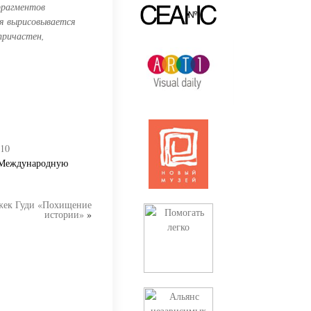
фрагментов
оя вырисовывается
причастен,
:10
а Международную
жек Гуди «Похищение
истории»
»