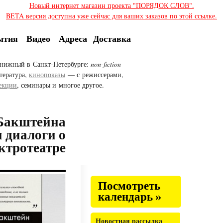
Новый интернет магазин проекта "ПОРЯДОК СЛОВ".
BETA версия доступна уже сейчас для ваших заказов по этой ссылке.
ытия
Видео
Адреса
Доставка
нижный в Санкт-Петербурге:
non-fiction
тература,
кинопоказы
— с режиссерами,
екции
, семинары и многое другое.
 Бакштейна
 диалоги о
ктротеатре
Посмотреть
календарь »
Новостная рассылка