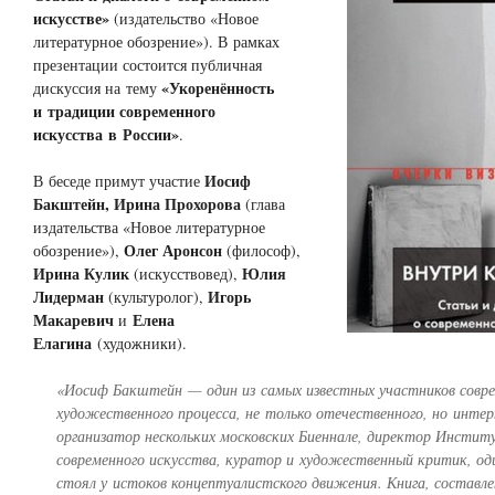
искусстве»
(издательство «Новое
литературное обозрение»). В рамках
презентации состоится публичная
«Укоренённость
дискуссия на тему
и традиции современного
искусства в России»
.
Иосиф
В беседе примут участие
Бакштейн, Ирина Прохорова
(глава
издательства «Новое литературное
Олег Аронсон
обозрение»),
(философ),
Ирина Кулик
Юлия
(искусствовед),
Лидерман
Игорь
(культуролог),
Макаревич
Елена
и
Елагина
(художники).
«Иосиф Бакштейн — один из самых известных участников совр
художественного процесса, не только отечественного, но интер
организатор нескольких московских Биеннале, директор Инстит
современного искусства, куратор и художественный критик, од
стоял у истоков концептуалистского движения. Книга, составле