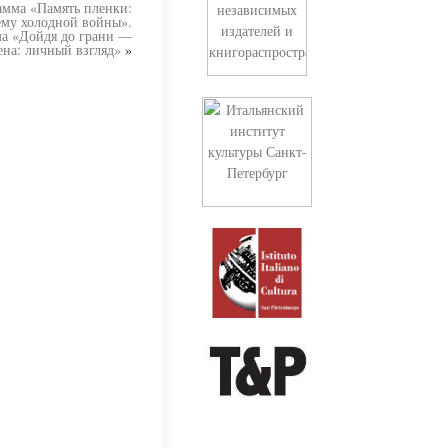
мма «Память пленки:
ему холодной войны».
а «Дойдя до грани —
ена: личный взгляд»
»