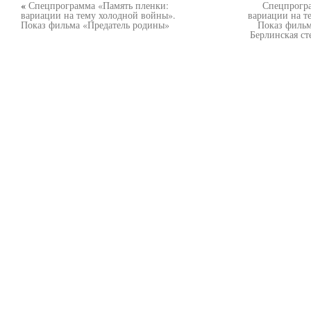
«
Спецпрограмма «Память пленки:
Спецпрогра
вариации на тему холодной войны».
вариации на т
Показ фильма «Предатель родины»
Показ фильм
Берлинская ст