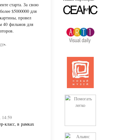
нте старта. За свою
более $5000000 для
картины, провел
м 40 фильмов для
юторов.
ку
».
, 14:59
р-класс, в рамках