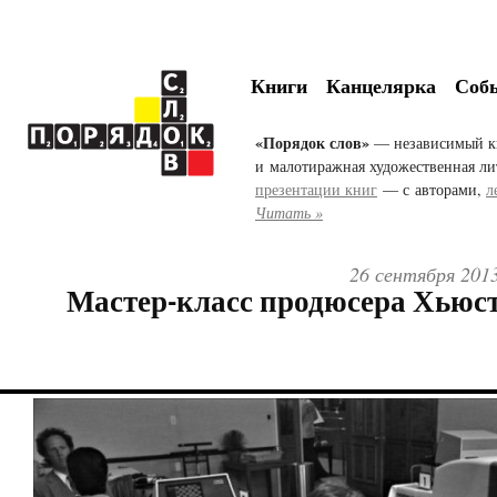
Книги
Канцелярка
Соб
«Порядок слов»
— независимый к
и малотиражная художественная ли
презентации книг
— с авторами,
л
Читать »
26 сентября 2013
Мастер-класс продюсера Хьюс