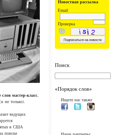
Новостная рассылка
Email
Проверка
Поиск
«Порядок слов»
 слов мастер-класс
,
Ищите нас также
и не только).
ьтант ведущих
руется
нятых в США
на поиске
Наши партнеры: