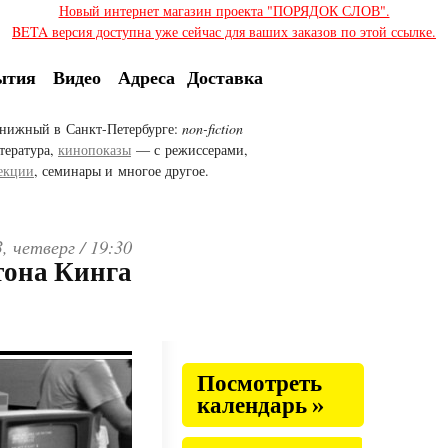
Новый интернет магазин проекта "ПОРЯДОК СЛОВ".
BETA версия доступна уже сейчас для ваших заказов по этой ссылке.
ытия
Видео
Адреса
Доставка
нижный в Санкт-Петербурге:
non-fiction
тература,
кинопоказы
— с режиссерами,
екции
, семинары и многое другое.
, четверг /
19:30
тона Кинга
Посмотреть
календарь »