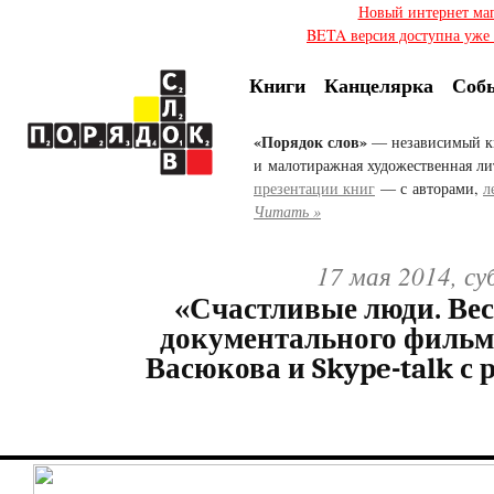
Новый интернет ма
BETA версия доступна уже с
Книги
Канцелярка
Соб
«Порядок слов»
— независимый к
и малотиражная художественная ли
презентации книг
— с авторами,
л
Читать »
17 мая 2014, с
«Счастливые люди. Вес
документального филь
Васюкова и Skype-talk с