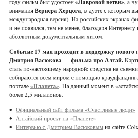
«Лавровой ветви»
году фильм был удостоен
, а ч
Вернера Херцога
внимания
, в дуэте с которым в
международная версия). На российских экранах фи
и не появился, тем не менее, благодаря Интернету 
абсолютным документальным хитом.
Событие 17 мая
проходит в поддержку нового 
Дмитрия Васюкова — фильма про Алтай.
Карти
стать по-настоящему народной: средства на съемк
собираются всем миром с помощью краудфандинга
«Планета»
портале
. На данный момент в «алтайс
более 2,5 миллионов.
Официальный сайт фильма «Счастливые люди»
Алтайский проект на «Планете»
Интервью с Дмитрием Васюковым
на сайте Colt