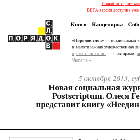
Новый интернет ма
BETA версия доступна уже с
Книги
Канцелярка
Соб
«Порядок слов»
— независимый к
и малотиражная художественная ли
презентации книг
— с авторами,
л
Читать »
5 октября 2013, су
Новая социальная жур
Postscriptum. Олеся Г
представит книгу «Неедин