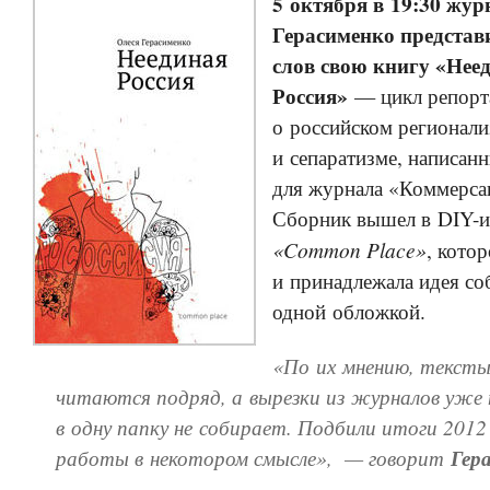
5 октября в 19:30 жур
Герасименко представ
слов свою книгу «Нее
Россия»
— цикл репорт
о российском регионали
и сепаратизме, написан
для журнала «Коммерса
Сборник вышел в DIY-и
«Common Place»
, кото
и принадлежала идея со
одной обложкой.
«По их мнению, текст
читаются подряд, а вырезки из журналов уже
в одну папку не собирает. Подбили итоги 2012
работы в некотором смысле», — говорит
Гер