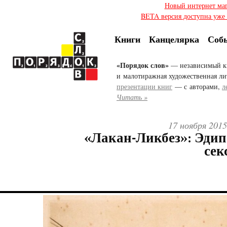
Новый интернет ма
BETA версия доступна уже с
Книги
Канцелярка
Соб
«Порядок слов»
— независимый к
и малотиражная художественная ли
презентации книг
— с авторами,
л
Читать »
17 ноября 2015
«Лакан-Ликбез»: Эдип
сек