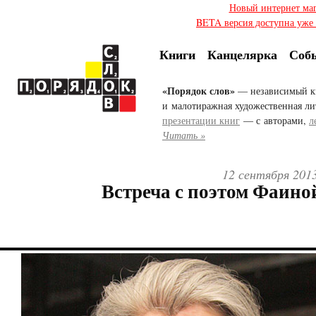
Новый интернет ма
BETA версия доступна уже с
Книги
Канцелярка
Соб
«Порядок слов»
— независимый к
и малотиражная художественная ли
презентации книг
— с авторами,
л
Читать »
12 сентября 2013
Встреча с поэтом Фаино