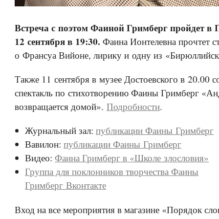
Встреча с поэтом Фаиной Гримберг пройдет в 
12 сентября в 19:30.
Фаина Ионтелевна прочтет ст
о Франсуа Вийоне, лирику и одну из «Бирюллийск
Также 11 сентября в музее Достоевского в 20.00 с
спектакль по стихотворению Фаины Гримберг «А
возвращается домой».
Подробности
.
Журнальный зал:
публикации Фаины Гримберг
Вавилон:
публикации Фаины Гримберг
Видео:
Фаина Гримберг в «Школе злословия»
Группа для поклонников творчества Фаины
Гримберг Вконтакте
Вход на все мероприятия в магазине «Порядок сло