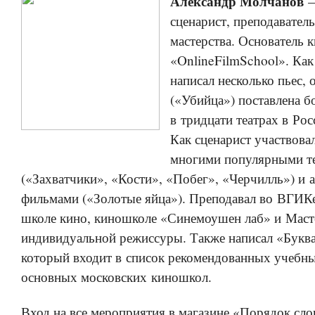
Александр Молчанов
—
сценарист, преподавател
мастерства. Основатель 
«OnlineFilmSchool». Как
написал несколько пьес, 
(«Убийца») поставлена б
в тридцати театрах в Рос
Как сценарист участвовал
многими популярными т
(«Захватчики», «Кости», «Побег», «Черчилль») и
фильмами («Золотые яйца»). Преподавал во ВГИК
школе кино, киношколе «Синемоушен лаб» и Маст
индивидуальной режиссуры. Также написал «Буква
который входит в список рекомендованных учебны
основных московских киношкол.
Вход на все мероприятия в магазине «Порядок сло