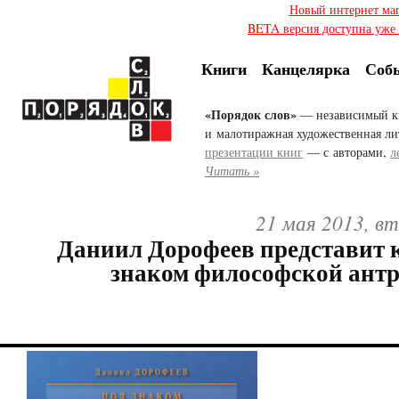
Новый интернет ма
BETA версия доступна уже с
Книги
Канцелярка
Соб
«Порядок слов»
— независимый к
и малотиражная художественная ли
презентации книг
— с авторами,
л
Читать »
21 мая 2013, в
Даниил Дорофеев представит 
знаком философской ант