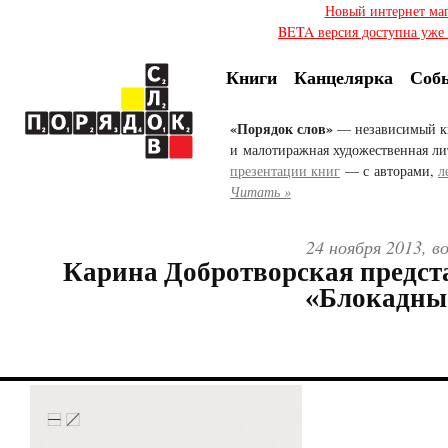
Новый интернет ма
BETA версия доступна уже с
Книги
Канцелярка
Соб
«Порядок слов»
— независимый к
и малотиражная художественная ли
презентации книг
— с авторами,
л
Читать »
24 ноября 2013, в
Карина Добротворская предст
«Блокадны