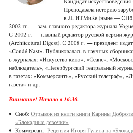
Кандидат искусствоведения 
Преподавала историю заруб
в ЛГИТМиКе (ныне — СПбГ
2002 гг. — зам. главного редактора журнала Vogue
С 2002 г. — главный редактор русской версии жу
(Architectural Digest). С 2008 г. — президент изда
«Condé Nast». Публиковалась в научных сборни
в журналах: «Искусство кино», «Сеанс», «Москов
наблюдатель», «Петербургский театральный журнал
в газетах: «Коммерсантъ», «Русский телеграф», «
газета» и др.
Внимание! Начало в 16:30.
Сноб:
Отрывок из книги книги Карины Доброт
«Блокадные девочки»
Коммерсант:
Рецензия Игоря Гулина на «Блока