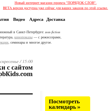
Новый интернет магазин проекта "ПОРЯДОК СЛОВ".
BETA версия доступна уже сейчас для ваших заказов по этой ссылке.
ытия
Видео
Адреса
Доставка
нижный в Санкт-Петербурге:
non-fiction
тература,
кинопоказы
— с режиссерами,
екции
, семинары и многое другое.
оскресенье /
15:00
и с сайтом
pbKids.com
Посмотреть
календарь »