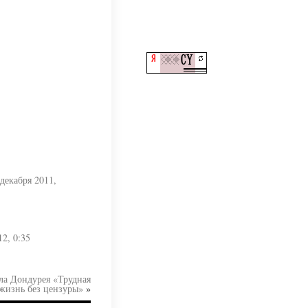
 декабря 2011,
12, 0:35
а Дондурея «Трудная
жизнь без цензуры»
»