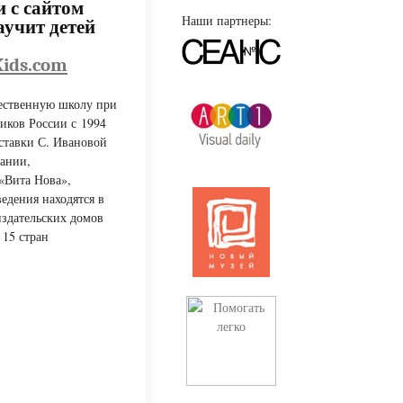
и с сайтом
Наши партнеры:
аучит детей
Kids.com
ественную школу при
иков России с 1994
ставки С. Ивановой
мании,
«Вита Нова»,
едения находятся в
издательских домов
 15 стран