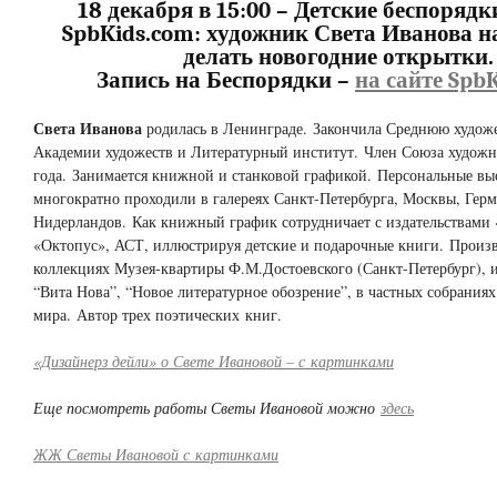
18 декабря в 15:00 – Детские беспорядк
SpbKids.com: художник Света Иванова н
делать новогодние открытки.
Запись на Беспорядки –
на сайте Spb
Света Иванова
родилась в Ленинграде. Закончила Среднюю худож
Академии художеств и Литературный институт. Член Союза художн
года. Занимается книжной и станковой графикой. Персональные вы
многократно проходили в галереях Санкт-Петербурга, Москвы, Гер
Нидерландов. Как книжный график сотрудничает с издательствами 
«Октопус», АСТ, иллюстрируя детские и подарочные книги. Произв
коллекциях Музея-квартиры Ф.М.Достоевского (Санкт-Петербург), 
“Вита Нова”, “Новое литературное обозрение”, в частных собраниях
мира. Автор трех поэтических книг.
«Дизайнерз дейли» о Свете Ивановой – с картинками
Еще посмотреть работы Светы Ивановой можно
здесь
ЖЖ Светы Ивановой с картинками