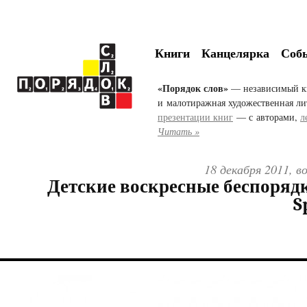
Книги
Канцелярка
Соб
«Порядок слов»
— независимый к
и малотиражная художественная ли
презентации книг
— с авторами,
л
Читать »
18 декабря 2011, в
Детские воскресные беспорядк
S