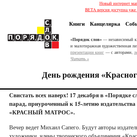
Новый интернет ма
BETA версия доступна уже с
Книги
Канцелярка
Соб
«Порядок слов»
— независимый к
и малотиражная художественная ли
презентации книг
— с авторами,
л
Читать »
День рождения «Красног
Свистать всех наверх! 17 декабря в «Порядке с
парад, приуроченный к 15-летию издательства
«КРАСНЫЙ МАТРОС».
Вечер ведет Михаил Сапего. Будут авторы издател
художники, члены творческого объединения «Крас